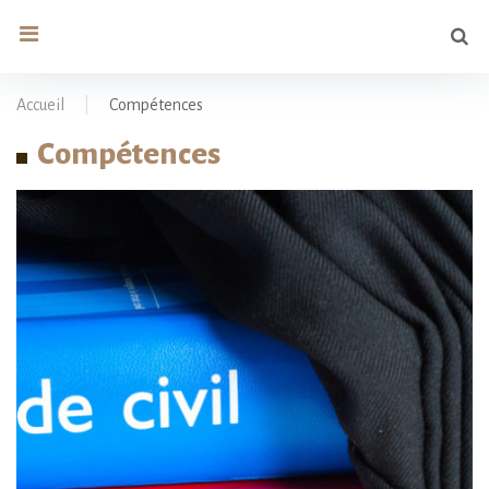
Se
search
for
Accueil
|
Compétences
Compétences